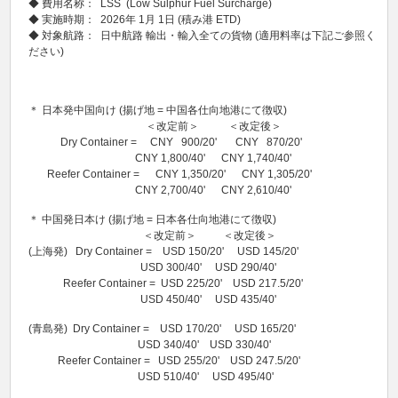
◆ 費用名称： LSS (Low Sulphur Fuel Surcharge)
◆ 実施時期： 2026年 1月 1日 (積み港 ETD)
◆ 対象航路： 日中航路 輸出・輸入全ての貨物 (適用料率は下記ご参照く
ださい)
＊ 日本発中国向け (揚げ地 = 中国各仕向地港にて徴収)
＜改定前＞ ＜改定後＞
Dry Container = CNY 900/20' CNY 870/20'
CNY 1,800/40' CNY 1,740/40'
Reefer Container = CNY 1,350/20' CNY 1,305/20'
CNY 2,700/40' CNY 2,610/40'
＊ 中国発日本け (揚げ地 = 日本各仕向地港にて徴収)
＜改定前＞ ＜改定後＞
(上海発) Dry Container = USD 150/20' USD 145/20'
USD 300/40' USD 290/40'
Reefer Container = USD 225/20' USD 217.5/20'
USD 450/40' USD 435/40'
(青島発) Dry Container = USD 170/20' USD 165/20'
USD 340/40' USD 330/40'
Reefer Container = USD 255/20' USD 247.5/20'
USD 510/40' USD 495/40'