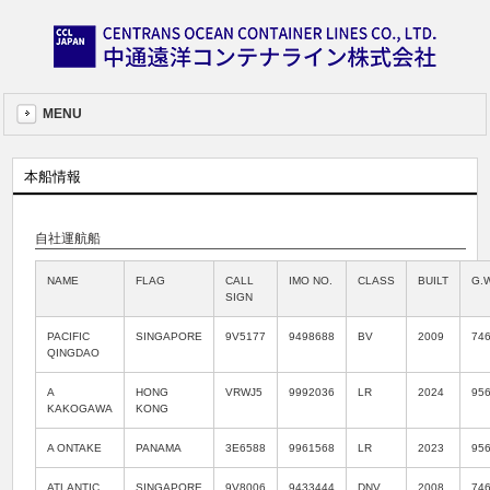
MENU
本船情報
自社運航船
NAME
FLAG
CALL
IMO NO.
CLASS
BUILT
G.W
SIGN
PACIFIC
SINGAPORE
9V5177
9498688
BV
2009
74
QINGDAO
A
HONG
VRWJ5
9992036
LR
2024
95
KAKOGAWA
KONG
A ONTAKE
PANAMA
3E6588
9961568
LR
2023
95
ATLANTIC
SINGAPORE
9V8006
9433444
DNV
2008
74