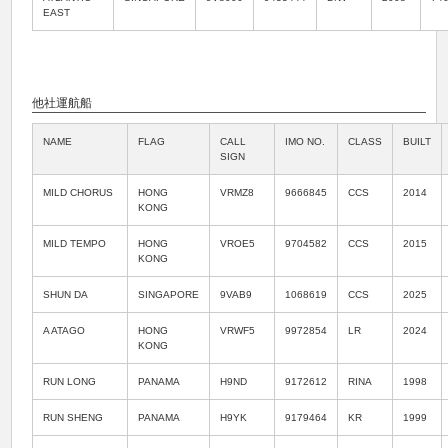
EAST
他社運航船
NAME
FLAG
CALL
IMO NO.
CLASS
BUILT
SIGN
MILD CHORUS
HONG
VRMZ8
9666845
CCS
2014
KONG
MILD TEMPO
HONG
VROE5
9704582
CCS
2015
KONG
SHUN DA
SINGAPORE
9VAB9
1068619
CCS
2025
A ATAGO
HONG
VRWF5
9972854
LR
2024
KONG
RUN LONG
PANAMA
H9ND
9172612
RINA
1998
RUN SHENG
PANAMA
H9YK
9179464
KR
1999