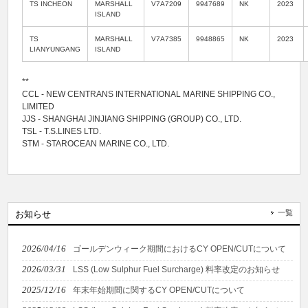
TS INCHEON
MARSHALL
V7A7209
9947689
NK
2023
ISLAND
TS
MARSHALL
V7A7385
9948865
NK
2023
LIANYUNGANG
ISLAND
**
CCL - NEW CENTRANS INTERNATIONAL MARINE SHIPPING CO.,
LIMITED
JJS - SHANGHAI JINJIANG SHIPPING (GROUP) CO., LTD.
TSL - T.S.LINES LTD.
STM - STAROCEAN MARINE CO., LTD.
一覧
お知らせ
2026/04/16
ゴールデンウィーク期間におけるCY OPEN/CUTについて
2026/03/31
LSS (Low Sulphur Fuel Surcharge) 料率改定のお知らせ
2025/12/16
年末年始期間に関するCY OPEN/CUTについて