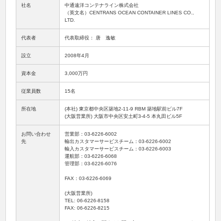
社名
中通遠洋コンテナライン株式会社
（英文名）CENTRANS OCEAN CONTAINER LINES CO.,
LTD.
代表者
代表取締役： 唐 逸敏
設立
2008年4月
資本金
3,000万円
従業員数
15名
所在地
(本社) 東京都中央区築地2-11-9 RBM 築地駅前ビル7F
(大阪営業所) 大阪市中央区安土町3-4-5 本丸田ビル5F
お問い合わせ
営業部：03-6226-6002
先
輸出カスタマーサービスチーム：03-6226-6002
輸入カスタマーサービスチーム：03-6226-6003
運航部：03-6226-6068
管理部：03-6226-6076
FAX：03-6226-6069
(大阪営業所)
TEL: 06-6226-8158
FAX: 06-6226-8215