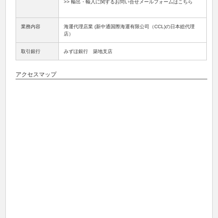
>> 輸出・輸入に関するお問い合せメールフォームはこちら
業務内容
海運代理店業 (新中通国際海運有限公司（CCL)の日本総代理
店）
取引銀行
みずほ銀行 築地支店
アクセスマップ