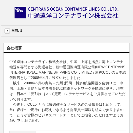
MENU
会社概要
中通遠洋コンテナライン株式会社は、中国・上海を拠点に海上コンテナ
輸送を専門とする海運会社、新中通国際海運有限公司(NEW CENTRANS
INTERNATIONAL MARINE SHIPPING CO.,LIMITED / 通称:CCL)の日本総
代理店として2008年4月に設立いたしました。
以来、2008年6月の青島 – 九州 (門司・博多)航路開設を皮切りに、中
国、上海・青島と日本各港を結ぶ航路ネットワークを順調に築き、現在
は、日本の主要7港において定期コンテナサービスをご提供させていただ
いております。
今後も、CCLとともに毎週確実なサービスのご提供をはじめとして、
常に皆様のご期待にお応えできるよう従業員一同取り組んで参りますの
で、どうか皆様のビジネスパートナーとしてご指名いただけますようお
願い申し上げます。