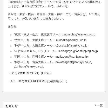
Excel形式にて各代理店宛にメールでお送りいただけますようお願い申し
上げます。(Excel形式にてメールで、FAX不可)
積み地：東京・横浜・名古屋・大阪・神戸・門司・博多分は、ACL対応
可につき、ACLでの送付にご協力ください。
送付先
*東京・横浜⇒山九 東京支店メール：aomictex@sankyu.co.jp
*大阪⇒山九 大阪支店メール： c2osaka@sankyu.co.jp
*神戸⇒山九 大阪支店メール：c2osaka2@sankyu.co.jp
*名古屋⇒東亜シッピングメール： cclnagoya@toashipping.co.jp
*門司⇒山九 門司支店メール：mojiagent@sankyu.co.jp
*博多⇒山九 博多支店メール：hakataagent@sankyu.co.jp,
y1.hirota@sankyu.co.jp
・D/R(DOCK RECIEPT)（Excel）
・ACL, D/R(DOOK RECIEPT) 記載要項 (PDF)
一覧
お知らせ