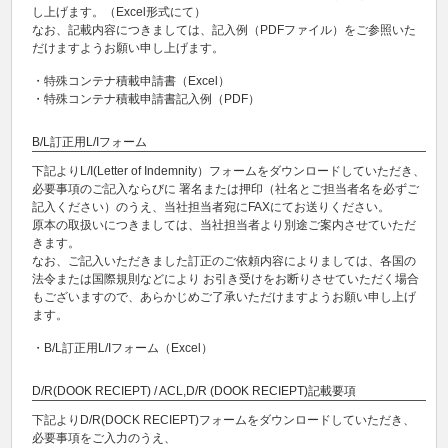
し上げます。（Excel形式にて）
なお、記載内容につきましては、記入例（PDFファイル）をご参照いた
だけますようお願い申し上げます。
・特殊コンテナ積載申請書（Excel）
・特殊コンテナ積載申請書記入例（PDF）
B/L訂正用L/Iフォーム
下記よりL/I(Letter of Indemnity）フォームをダウンロードしていただき、
必要事項のご記入ならびに 署名または押印（社名とご担当者名を必ずご
記入ください）のうえ、当社担当者宛にFAXにてお送りください。
原本の取扱いにつきましては、当社担当者より別途ご案内させていただ
きます。
なお、ご記入いただきました訂正のご依頼内容によりましては、各国の
法令または国際規則などにより お引き受けをお断りさせていただく場合
もございますので、あらかじめご了承いただけますようお願い申し上げ
ます。
・B/L訂正用L/Iフォーム（Excel）
D/R(DOOK RECIEPT) / ACL,D/R (DOOK RECIEPT)記載要項
下記よりD/R(DOCK RECIEPT)フォームをダウンロードしていただき、
必要事項をご入力のうえ、